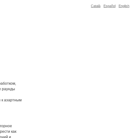
Català
Español
English
аботком,
е раунды
я к азартным
игорное
рести как
ений и