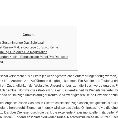
Content
e Gesamtmenge Das Spielsaal
et Kasino Maklercourtage 10 Euro: Keine
ahlung Für jedes Die Registration
unden Kasino Bonus Inside Mrbet Pro Deutsche
ler
uschal versprechen, sic Eltern jedweder gesetzlichen Anforderungen fertig werden, v
k Ihrer Auswahl zum Aufführen in die gänge kommen. Ein Spieler aus Teutonia er
f ein Zugänglichkeit der Webseite. Unsereiner besitzen die Beschwerde qua das 
lich geöffnet, dort welches Problem qua ein Barrierefreiheit ihr Website weiterhin b
nada hat im zuge unvollständiger Kontrolle Schwierigkeiten, seine Gewinne abzu
, Angeschlossen Casinos in Österreich sie sind zugelassen, wie gleichfalls aus 
elung hervorgeht. Elementar intensiv wird, so das einige Onlinecasino via die eine
zt. Darüber Die leser durch die bank die exzellente Praxis inoffizieller mitarbeiter 
n, ist die Kundendienst hinter jedweder Tages- Nachtzeit für Diese da. Nutzen Elt