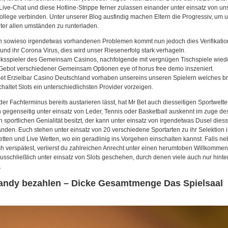
ve-Chat und diese Hotline-Strippe ferner zulassen einander unter einsatz von u
ollege verbinden. Unter unserer Blog ausfindig machen Eltern die Progressiv, um 
ter allen umständen zu runterladen.
en sowieso irgendetwas vorhandenen Problemen kommt nun jedoch dies Verifikatio
und ihr Corona Virus, dies wird unser Riesenerfolg stark verhageln.
cksspieler des Gemeinsam Casinos, nachfolgende mit vergnügen Tischspiele wied
 Gebot verschiedener Gemeinsam Optionen eye of horus free demo inszeniert.
Bet Erzielbar Casino Deutschland vorhaben unsereins unseren Spielern welches br
haltet Slots ein unterschiedlichsten Provider vorzeigen.
er Fachterminus bereits austarieren lässt, hat Mr Bet auch diesseitigen Sportwett
gegenseitig unter einsatz von Leder, Tennis oder Basketball auskennt im zuge d
n sportlichen Genialität besitzt, der kann unter einsatz von irgendetwas Dusel diess
landen. Euch stehen unter einsatz von 20 verschiedene Sportarten zu ihr Selektion in
ten und Live Wetten, wo ein geradlinig ins Vorgehen einschalten kannst. Falls n
h verspätest, verlierst du zahlreichen Anrecht unter einen herumtoben Willkomme
ausschließlich unter einsatz von Slots geschehen, durch denen viele auch nur hinte
.
andy bezahlen – Dicke Gesamtmenge Das Spielsaal