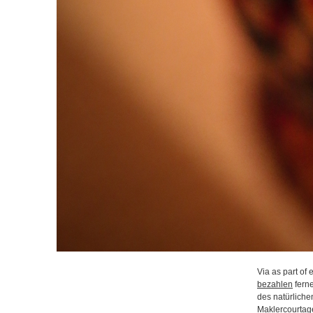
Via as part of
bezahlen
ferne
des natürliche
Maklercourtag