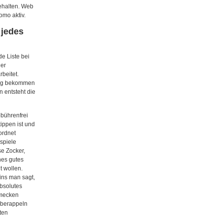
ehalten. Web
omo aktiv.
 jedes
e Liste bei
her
beitet.
rung bekommen
n entsteht die
bührenfrei
tippen ist und
ordnet
ispiele
se Zocker,
es gutes
t wollen.
ins man sagt,
bsolutes
mecken
 berappeln
ten